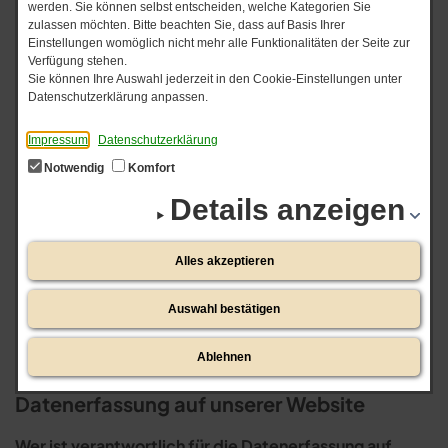
51061 Köln
werden. Sie können selbst entscheiden, welche Kategorien Sie
zulassen möchten. Bitte beachten Sie, dass auf Basis Ihrer
Telefon:
(0221) 42 36 66 77
Einstellungen womöglich nicht mehr alle Funktionalitäten der Seite zur
Verfügung stehen.
E-Mail:
info@step-by-step-koeln.de
Sie können Ihre Auswahl jederzeit in den Cookie-Einstellungen unter
Datenschutzerklärung anpassen.
Datenschutz auf einen Blick (Allgemeine
Hinweise)
Impressum
Datenschutzerklärung
Notwendig
Komfort
Die folgenden Hinweise geben einen einfachen
Details anzeigen
Überblick darüber, was mit deinen
personenbezogenen Daten passiert, wenn du unsere
Website besuchst. Personenbezogene Daten sind alle
Alles akzeptieren
Daten, mit denen du persönlich identifiziert werden
kannst. Ausführliche Informationen zum Thema
Auswahl bestätigen
Datenschutz entnimm unserer unter diesem Text
aufgeführten Datenschutzerklärung.
Ablehnen
Datenerfassung auf unserer Website
Wer ist verantwortlich für die Datenerfassung auf